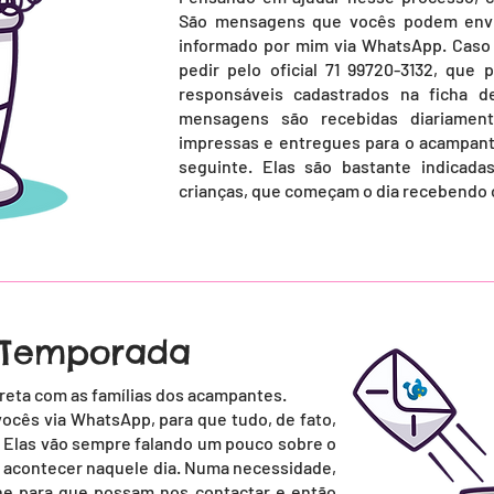
São mensagens que vocês podem envia
informado por mim via WhatsApp. Cas
pedir pelo oficial 71 99720-3132, que 
responsáveis cadastrados na ficha d
mensagens são recebidas diariamen
impressas e entregues para o acampant
seguinte. Elas são bastante indicadas
crianças, que começam o dia recebendo o
a Temporada
eta com as famílias dos acampantes.
vocês v
ia WhatsApp, para que tudo, de fato,
 Elas vão sempre falando um pouco sobre o
 acontecer naquele dia.
Numa necessidade,
ne para que possam nos contactar e então