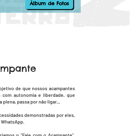
Álbum de Fotos
campante
objetivo de que nossos acampantes
 com autonomia e liberdade, que
plena, passa por não ligar...
essidades demonstradas por eles,
a WhatsApp.
riamos o "Fale com o Acampante".