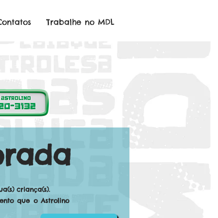
Contatos
Trabalhe no MDL
orada
(s) criança(s).
nto que o Astrolino